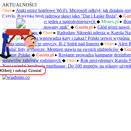
AKTUALNOŚCI
Onet
▸
Ataki przez hotelowe Wi-Fi. Microsoft odkrył, jak działają ro
Cyryla. Rosyjską broń jądrową sławi jako "Dar i Łaskę Bożą"
◆
Gaz
Ukrainą. Wasyl Bodnar: jeden z najpotężniejszych
◆
Money.pl
▸
Bom
"Profesjonalnie przygotowany atak"
◆
Gazeta.pl
▸
Głód grozi nawet
afrykańskiego żaru
◆
Onet
▸
Radosław Sikorski uderza w Karola Na
Money.pl
▸
Francja wprowadza kary i zakaz? Polski serwis wyjaśnia
świata spuszczone ze smyczy. B-2 Spirit nad Iranem
◆
Onet
▸
Alert 
układać listy wyborcze. Mentzen stawia na swoich ulubieńców
◆
Gaz
ocalimy Polskę
◆
Gazeta.pl
▸
Rosjanie prowadzą kampanię dezinfor
sprawców zabójstw rodzinnych
◆
Onet
▸
Rok prezydentury Karola 
Nasi sąsiedzi legalizują marihuanę. Do 100 gramów na własny użyte
Kliknij i odciąż Czesia!