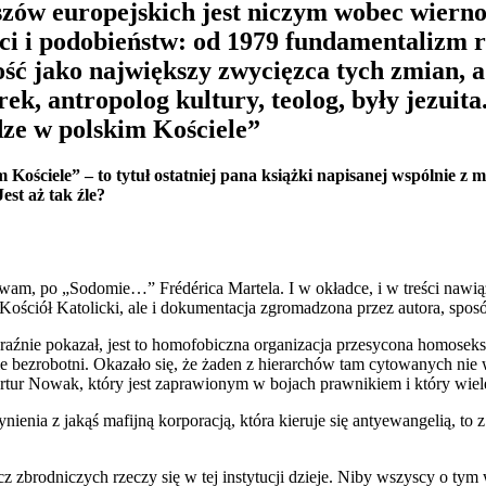
uszów europejskich jest niczym wobec wier
ści i podobieństw: od 1979 fundamentalizm r
ść jako największy zwycięzca tych zmian, a 
ek, antropolog kultury, teolog, były jezuita
dze w polskim Kościele”
ściele” – to tytuł ostatniej pana książki napisanej wspólnie z 
est aż tak źle?
ukrywam, po „Sodomie…”
Frédéric
a Martela. I w okładce, i w treści nawi
est Kościół Katolicki, ale i dokumentacja zgromadzona przez autora, spo
yraźnie pokazał, jest to homofobiczna organizacja przesycona homoseks
tnie bezrobotni. Okazało się, że żaden z hierarchów tam cytowanych ni
tur Nowak, który jest zaprawionym w bojach prawnikiem i który wiel
nienia z jakąś mafijną korporacją, która kieruje się antyewangelią, t
zbrodniczych rzeczy się w tej instytucji dzieje. Niby wszyscy o tym w