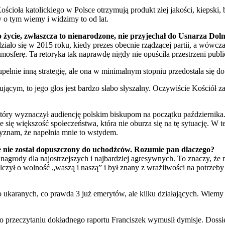
Kościoła katolickiego w Polsce otrzymują produkt złej jakości, kiepski
 o tym wiemy i widzimy to od lat.
 o życie, zwłaszcza to nienarodzone, nie przyjechał do Usnarza Dol
ało się w 2015 roku, kiedy prezes obecnie rządzącej partii, a wówczas 
tmosferę. Ta retoryka tak naprawdę nigdy nie opuściła przestrzeni publ
pełnie inną strategię, ale ona w minimalnym stopniu przedostała się do
ącym, to jego głos jest bardzo słabo słyszalny. Oczywiście Kościół zab
, który wyznaczył audiencję polskim biskupom na początku października
się większość społeczeństwa, która nie oburza się na tę sytuację. W
zyznam, że napełnia mnie to wstydem.
le nie został dopuszczony do uchodźców. Rozumie pan dlaczego?
nagrody dla najostrzejszych i najbardziej agresywnych. To znaczy, ż
walczył o wolność „waszą i naszą” i był znany z wrażliwości na potrzeb
o ukaranych, co prawda 3 już emerytów, ale kilku działających. Wiemy 
po przeczytaniu dokładnego raportu Franciszek wymusił dymisje. Dossier,