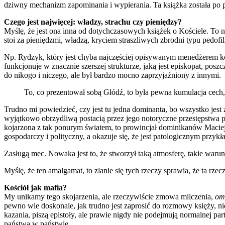
dziwny mechanizm zapominania i wypierania. Ta książka została po p
Czego jest najwięcej: władzy, strachu czy pieniędzy?
Myślę, że jest ona inna od dotychczasowych książek o Kościele. To ni
stoi za pieniędzmi, władzą, kryciem straszliwych zbrodni typu pedofi
Np. Rydzyk, który jest chyba najczęściej opisywanym menedżerem koś
funkcjonuje w znacznie szerszej strukturze, jaką jest episkopat, pos
do nikogo i niczego, ale był bardzo mocno zaprzyjaźniony z innymi.
To, co prezentował sobą Głódź, to była pewna kumulacja cech
Trudno mi powiedzieć, czy jest tu jedna dominanta, bo wszystko jest
wyjątkowo obrzydliwą postacią przez jego notoryczne przestępstwa ped
kojarzona z tak ponurym światem, to prowincjał dominikanów Maciej 
gospodarczy i polityczny, a okazuje się, że jest patologicznym przy
Zasługą mec. Nowaka jest to, że stworzył taką atmosferę, takie waru
Myślę, że ten amalgamat, to zlanie się tych rzeczy sprawia, że ta rze
Kościół jak mafia?
My unikamy tego skojarzenia, ale rzeczywiście zmowa milczenia,
om
pewno wie doskonale, jak trudno jest zaprosić do rozmowy księży, n
kazania, piszą epistoły, ale prawie nigdy nie podejmują normalnej p
państwa w państwie.