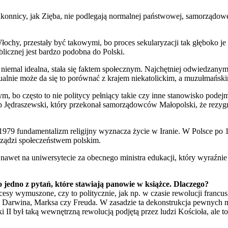
zakonnicy, jak Zięba, nie podlegają normalnej państwowej, samorządowe
 Włochy, przestały być takowymi, bo proces sekularyzacji tak głęboko je
blicznej jest bardzo podobna do Polski.
st niemal idealna, stała się faktem społecznym. Najchętniej odwiedzany
lnie może da się to porównać z krajem niekatolickim, a muzułmański
, bo często to nie politycy pełniący takie czy inne stanowisko podejm
to bp Jędraszewski, który przekonał samorządowców Małopolski, że rezy
d 1979 fundamentalizm religijny wyznacza życie w Iranie. W Polsce p
 rządzi społeczeństwem polskim.
et na uniwersytecie za obecnego ministra edukacji, który wyraźnie z
o jedno z pytań, które stawiają panowie w książce. Dlaczego?
cesy wymuszone, czy to politycznie, jak np. w czasie rewolucji francu
a Darwina, Marksa czy Freuda. W zasadzie ta dekonstrukcja pewnych 
 był taką wewnętrzną rewolucją podjętą przez ludzi Kościoła, ale to b