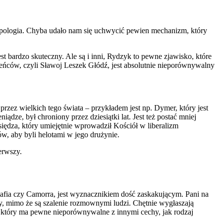
eż apologia. Chyba udało nam się uchwycić pewien mechanizm, który
 bardzo skuteczny. Ale są i inni, Rydzyk to pewne zjawisko, które
ubieńców, czyli Sławoj Leszek Głódź, jest absolutnie nieporównywalny
rzez wielkich tego świata – przykładem jest np. Dymer, który jest
dze, był chroniony przez dziesiątki lat. Jest też postać mniej
iędza, który umiejętnie wprowadził Kościół w liberalizm
w, aby byli helotami w jego drużynie.
erwszy.
afia czy Camorra, jest wyznacznikiem dość zaskakującym. Pani na
wy, mimo że są szalenie rozmownymi ludzi. Chętnie wygłaszają
e, który ma pewne nieporównywalne z innymi cechy, jak rodzaj