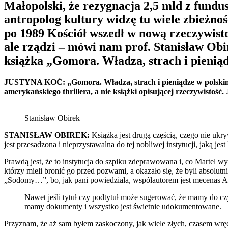
Małopolski, że rezygnacja 2,5 mld z fund
antropolog kultury widzę tu wiele zbieżno
po 1989 Kościół wszedł w nową rzeczywisto
ale rządzi – mówi nam prof. Stanisław Obir
książka „Gomora. Władza, strach i pienią
JUSTYNA KOĆ: „Gomora. Władza, strach i pieniądze w polskim Ko
amerykańskiego thrillera, a nie książki opisującej rzeczywistość. J
Stanisław Obirek
STANISŁAW OBIREK:
Książka jest drugą częścią, czego nie 
jest przesadzona i nieprzystawalna do tej nobliwej instytucji, jaką j
Prawdą jest, że to instytucja do szpiku zdeprawowana i, co Martel w
którzy mieli bronić go przed pozwami, a okazało się, że byli absolu
„Sodomy…”, bo, jak pani powiedziała, współautorem jest mecenas Ar
Nawet jeśli tytuł czy podtytuł może sugerować, że mamy do czy
mamy dokumenty i wszystko jest świetnie udokumentowane.
Przyznam, że aż sam byłem zaskoczony, jak wiele złych, czasem wręcz 