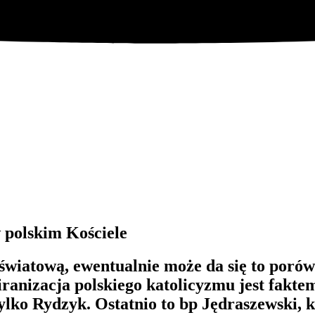
w polskim Kościele
wiatową, ewentualnie może da się to porówn
anizacja polskiego katolicyzmu jest fakt
e tylko Rydzyk. Ostatnio to bp Jędraszewsk