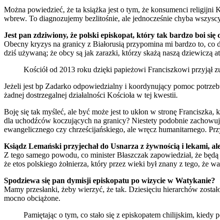
Można powiedzieć, że ta książka jest o tym, że konsumenci religijni 
wbrew. To diagnozujemy bezlitośnie, ale jednocześnie chyba wszyscy
Jest pan zdziwiony, że polski episkopat, który tak bardzo boi się
Obecny kryzys na granicy z Białorusią przypomina mi bardzo to, co dzi
dziś używaną; że obcy są jak zarazki, którzy skażą naszą dziewiczą a
Kościół od 2013 roku dzięki papieżowi Franciszkowi przyjął zu
Jeżeli jest bp Zadarko odpowiedzialny i koordynujący pomoc potrzebuj
żadnej dostrzegalnej działalności Kościoła w tej kwestii.
Boję się tak myśleć, ale być może jest to ukłon w stronę Franciszka
dla uchodźców koczujących na granicy? Niestety podobnie zachowuje 
ewangelicznego czy chrześcijańskiego, ale wręcz humanitarnego. Pr
Ksiądz Lemański przyjechał do Usnarza z żywnością i lekami, a
Z tego samego powodu, co minister Błaszczak zapowiedział, że będą 
że etos polskiego żołnierza, który przez wieki był znany z tego, że 
Spodziewa się pan dymisji episkopatu po wizycie w Watykanie?
Mamy przesłanki, żeby wierzyć, że tak. Dziesięciu hierarchów został
mocno obciążone.
Pamiętając o tym, co stało się z episkopatem chilijskim, kiedy 