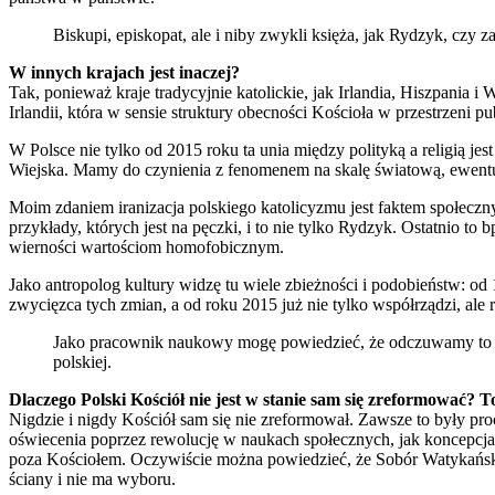
Biskupi, episkopat, ale i niby zwykli księża, jak Rydzyk, czy 
W innych krajach jest inaczej?
Tak, ponieważ kraje tradycyjnie katolickie, jak Irlandia, Hiszpania i
Irlandii, która w sensie struktury obecności Kościoła w przestrzeni pu
W Polsce nie tylko od 2015 roku ta unia między polityką a religią je
Wiejska. Mamy do czynienia z fenomenem na skalę światową, ewentua
Moim zdaniem iranizacja polskiego katolicyzmu jest faktem społecznym
przykłady, których jest na pęczki, i to nie tylko Rydzyk. Ostatnio 
wierności wartościom homofobicznym.
Jako antropolog kultury widzę tu wiele zbieżności i podobieństw: o
zwycięzca tych zmian, a od roku 2015 już nie tylko współrządzi, ale
Jako pracownik naukowy mogę powiedzieć, że odczuwamy to naw
polskiej.
Dlaczego Polski Kościół nie jest w stanie sam się zreformować? T
Nigdzie i nigdy Kościół sam się nie zreformował. Zawsze to były pro
oświecenia poprzez rewolucję w naukach społecznych, jak koncepcj
poza Kościołem. Oczywiście można powiedzieć, że Sobór Watykański II
ściany i nie ma wyboru.