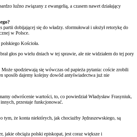
, bardzo luźno związany z ewangelią, a czasem nawet działający
nego?
partii dobijającej się do władzy. sformułował i ułożył retorykę do
icznej w Polsce.
 polskiego Kościoła.
rał głos po wielu dniach w tej sprawie, ale nie widziałem do tej pory
. Może spodziewają się wówczas od papieża pytania: coście zrobili
 ten sposób dajemy kolejny dowód antyświadectwa już nie
e mamy odwrócenie wartości, to, co powiedział Władysław Frasyniuk,
y innych, przestaje funkcjonować.
o tym, że konta niektórych, jak chociażby Jędraszewskiego, są
 jakie obciąża polski episkopat, jest coraz większe i