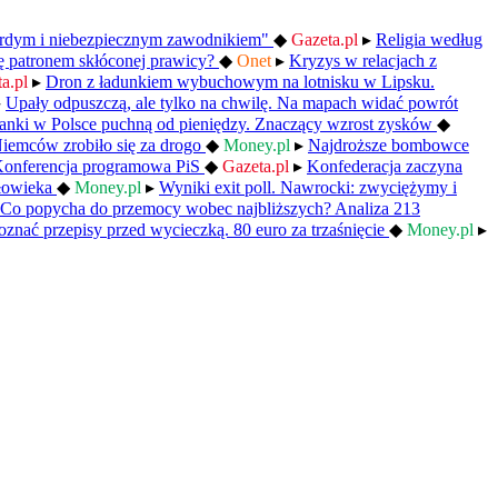
ardym i niebezpiecznym zawodnikiem"
◆
Gazeta.pl
▸
Religia według
ię patronem skłóconej prawicy?
◆
Onet
▸
Kryzys w relacjach z
ta.pl
▸
Dron z ładunkiem wybuchowym na lotnisku w Lipsku.
▸
Upały odpuszczą, ale tylko na chwilę. Na mapach widać powrót
anki w Polsce puchną od pieniędzy. Znaczący wzrost zysków
◆
Niemców zrobiło się za drogo
◆
Money.pl
▸
Najdroższe bombowce
onferencja programowa PiS
◆
Gazeta.pl
▸
Konfederacja zaczyna
złowieka
◆
Money.pl
▸
Wyniki exit poll. Nawrocki: zwyciężymy i
Co popycha do przemocy wobec najbliższych? Analiza 213
oznać przepisy przed wycieczką. 80 euro za trzaśnięcie
◆
Money.pl
▸