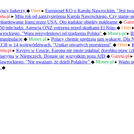
syjscy hakerzy
◆
Onet
▸
Europoseł KO o Karolu Nawrockim. "Jest tw
eta.pl
▸
Mija rok od zaprzysiężenia Karola Nawrockiego. Czy stanie s
bardowanie Iranu przez USA. Oto irańskie obiekty nuklearne
◆
Gaze
 50 mln ludzi. Agencja ONZ ostrzega przed skutkami El Nino
◆
Onet
wrockiego. "Wara prezydentowi od rządzenia Polską"
◆
Money.pl
▸
B
 manipulację
◆
Money.pl
▸
Polacy chętnie spędzają tam wakacje. Dla 
RCB w 14 województwach. "Unikaj otwartych przestrzeni"
◆
Onet
▸
K
eta.pl
▸
Kryzys w Ceucie. Europa nie może osłabiać dorobku praw c
macyjną w Niemczech. Dostaje się wszystkim poza AfD
◆
Gazeta.pl
▸
Nawrockiego. "Nie uważam, że dzieli Polaków"
◆
Money.pl
▸
Warto p
k
◆