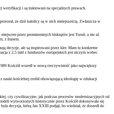
j weryfikacji i są traktowani na specjalnych prawach.
 przeorał, że dziś katolicy są w nich mniejszością. Zwłaszcza w
m miejscem przez prominentnych biskupów jest Toruń, a nie ul.
m, z Iranem.
ują decyzje, ale są inspirowani przez kler. Mam tu konkretne
gnacja z 2,5 mld z funduszów europejskich jest niczym wobec
o 1989 Kościół wszedł w nową rzeczywistość jako największy
 nauki kościelnej zrobił obowiązującą ideologię w edukacji
skiej, czy cywilizacyjne, jak podczas procesów modernizacyjnych od
modeli wytworzonych historycznie przez Kościół dokonywała się
yła decyzja, którą Jan XXIII podjął, bo wiedział, że doszedł do