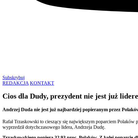
Subskrybuj
REDAKCJA
KONTAKT
Cios dla Dudy, prezydent nie jest już lid
Andrzej Duda nie jest już najbardziej popieranym przez Polak
Rafał Trzaskowski to cieszący się największym poparciem Polaków p
wyprzedził dotychczasowego lidera, Andrzeja Dudę.
Trzaskowskiego popiera 32,93 proc. Polaków. Z kolei poparcie 