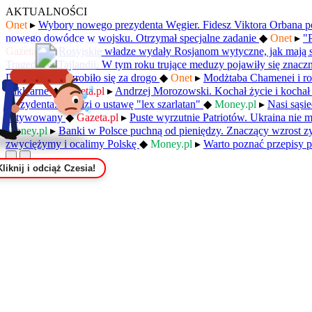
AKTUALNOŚCI
Onet
▸
Wybory nowego prezydenta Węgier. Fidesz Viktora Orbana p
nowego dowódcę w wojsku. Otrzymał specjalne zadanie
◆
Onet
▸
"
Gazeta.pl
▸
Rosyjskie władze wydały Rosjanom wytyczne, jak mają 
Tragedia w Tajlandii. W tym roku trujące meduzy pojawiły się znacz
Dla Niemców zrobiło się za drogo
◆
Onet
▸
Modżtaba Chamenei i ro
nuklearne
◆
Gazeta.pl
▸
Andrzej Morozowski. Kochał życie i kochał
Prezydenta. Chodzi o ustawę "lex szarlatan"
◆
Money.pl
▸
Nasi sąsi
aktywowany
◆
Gazeta.pl
▸
Puste wyrzutnie Patriotów. Ukraina nie 
Money.pl
▸
Banki w Polsce puchną od pieniędzy. Znaczący wzrost 
zwyciężymy i ocalimy Polskę
◆
Money.pl
▸
Warto poznać przepisy p
Kliknij i odciąż Czesia!