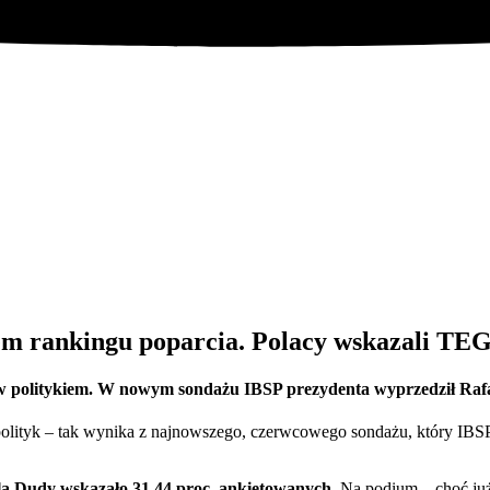
erem rankingu poparcia. Polacy wskazali TE
ów politykiem. W nowym sondażu IBSP prezydenta wyprzedził Raf
olityk – tak wynika z najnowszego, czerwcowego sondażu, który IBSP 
dla Dudy wskazało 31,44 proc. ankietowanych.
Na podium – choć już