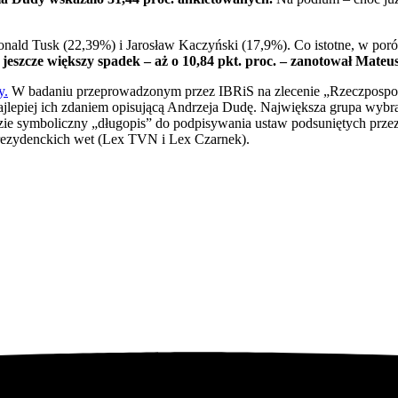
nald Tusk (22,39%) i Jarosław Kaczyński (17,9%). Co istotne, w poró
 jeszcze większy spadek – aż o 10,84 pkt. proc. – zanotował Mate
y.
W badaniu przeprowadzonym przez IBRiS na zlecenie „Rzeczpospoli
ajlepiej ich zdaniem opisującą Andrzeja Dudę. Największa grupa wybr
dzie symboliczny „długopis” do podpisywania ustaw podsuniętych przez
 prezydenckich wet (Lex TVN i Lex Czarnek).