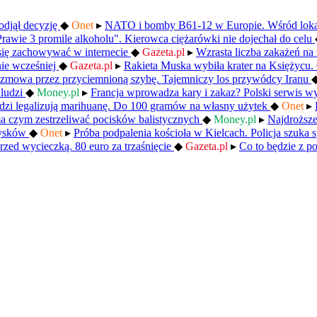
odjął decyzję
◆
Onet
▸
NATO i bomby B61-12 w Europie. Wśród lokal
Prawie 3 promile alkoholu". Kierowca ciężarówki nie dojechał do celu
się zachowywać w internecie
◆
Gazeta.pl
▸
Wzrasta liczba zakażeń na 
nie wcześniej
◆
Gazeta.pl
▸
Rakieta Muska wybiła krater na Księżycu.
zmowa przez przyciemnioną szybę. Tajemniczy los przywódcy Iranu
 ludzi
◆
Money.pl
▸
Francja wprowadza kary i zakaz? Polski serwis w
edzi legalizują marihuanę. Do 100 gramów na własny użytek
◆
Onet
▸
ma czym zestrzeliwać pocisków balistycznych
◆
Money.pl
▸
Najdroższe
zysków
◆
Onet
▸
Próba podpalenia kościoła w Kielcach. Policja szuka
rzed wycieczką. 80 euro za trzaśnięcie
◆
Gazeta.pl
▸
Co to będzie z