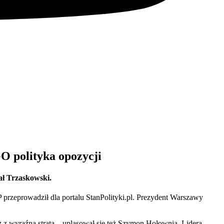
GO polityka opozycji
ał Trzaskowski.
przeprowadził dla portalu StanPolityki.pl. Prezydent Warszawy
 z wyraźną stratą – uplasował się też Szymon Hołownia. Lidera