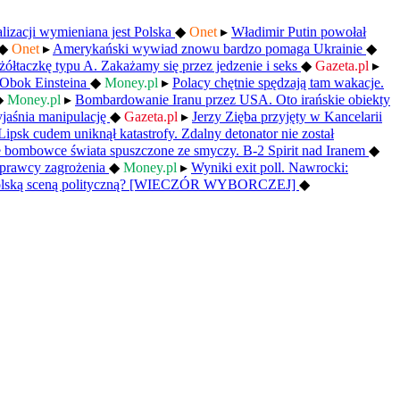
izacji wymieniana jest Polska
◆
Onet
▸
Władimir Putin powołał
◆
Onet
▸
Amerykański wywiad znowu bardzo pomaga Ukrainie
◆
żółtaczkę typu A. Zakażamy się przez jedzenie i seks
◆
Gazeta.pl
▸
 Obok Einsteina
◆
Money.pl
▸
Polacy chętnie spędzają tam wakacje.
◆
Money.pl
▸
Bombardowanie Iranu przez USA. Oto irańskie obiekty
yjaśnia manipulację
◆
Gazeta.pl
▸
Jerzy Zięba przyjęty w Kancelarii
Lipsk cudem uniknął katastrofy. Zdalny detonator nie został
 bombowce świata spuszczone ze smyczy. B-2 Spirit nad Iranem
◆
 sprawcy zagrożenia
◆
Money.pl
▸
Wyniki exit poll. Nawrocki:
 polską sceną polityczną? [WIECZÓR WYBORCZEJ]
◆